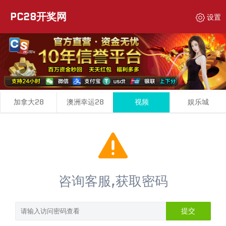
PC28开奖网
设置
加拿大28
澳洲幸运28
视频
娱乐城
咨询客服,获取密码
提交